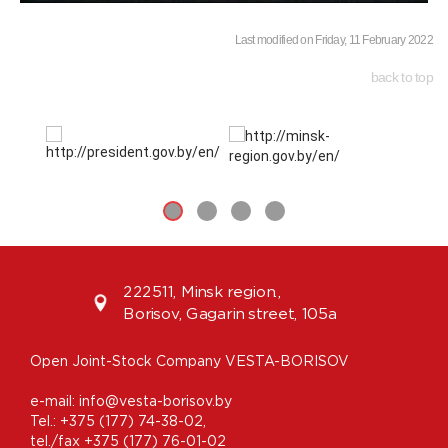
Last modified on Friday, 11 February 2022
back to top
222511, Minsk region.,
Borisov, Gagarin street, 105а
Open Joint-Stock Company VESTA-BORISOV
e-mail:
info@vesta-borisov.by
Tel.:
+375 (177) 74-38-02
,
tel./fax +375 (177) 76-01-02